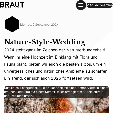
Mitglied werden
Nature-Style-Wedding
Montag, 9 September 2024
Nature-Style-Wedding
2024 steht ganz im Zeichen der Naturverbundenheit!
Wenn ihr eine Hochzeit im Einklang mit Flora und
2024 steht ganz im Zeichen der Naturverbundenheit! Wenn 
Fauna plant, bieten wir euch die besten Tipps, um ein
unvergessliches und natürliches Ambiente zu schaffen.
Ein Trend, der sich auch 2025 fortsetzen wird.
Rustikales Tischgedeck für eine Hochzeit mit einer Stoffserviette in einem
braunen Lederring auf einem Keramikteller, arrangiert mit Schleierkraut
und Trockenblumen.