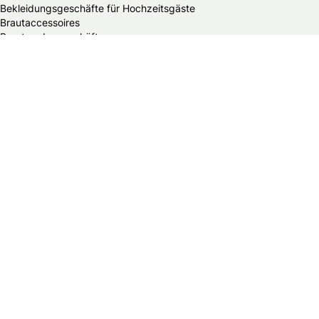
Bekleidungsgeschäfte für Hochzeitsgäste
Brautaccessoires
Brautmodengeschäfte
Brautstylisten
Finanzberater
Floristen
Herrenausstatter
Hochzeitsautos
Hochzeitsdekorationen
Hochzeitseinladungen
Hochzeitsfotografen
Hochzeitsgeschenke & Gastgeschenke
Hochzeitsmessen
Hochzeitsplaner
Hochzeitstortenanbieter
Juweliere & Goldschmiede
Kindermodegeschäfte
Reisebüros
Standesämter
Trauredner