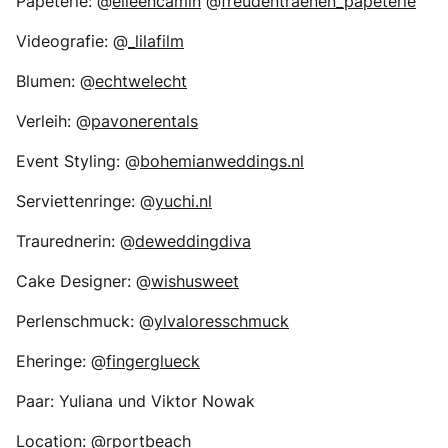
Papeterie: @
eileencamin
@
freudentraenen_papeterie
Videografie: @
_lilafilm
Blumen: @
echtwelecht
Verleih: @
pavonerentals
Event Styling: @
bohemianweddings.nl
Serviettenringe: @
yuchi.nl
Traurednerin: @
deweddingdiva
Cake Designer: @
wishusweet
Perlenschmuck: @
ylvaloresschmuck
Eheringe: @
fingerglueck
Paar: Yuliana und Viktor Nowak
Location: @
rportbeach