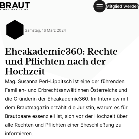
Mitglied werden
Eheakademie360: Rechte und Pflichten nach der Hochzeit
Samstag, 16 März 2024
Eheakademie360: Rechte
und Pflichten nach der
Hochzeit
Mag. Susanna Perl-Lippitsch ist eine der führenden
Familien- und Erbrechtsanwältinnen Österreichs und
Mag. Susanna Perl-Lippitsch ist eine der führenden Famil
die Gründerin der Eheakademie360. Im Interview mit
dem Brautmagazin erzählt die Juristin, warum es für
Brautpaare essenziell ist, sich vor der Hochzeit über
alle Rechten und Pflichten einer Eheschließung zu
informieren.