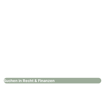
: Hammer & Schweighofer
Hammer & Schweighofer
Recht & Finanzen
Suchen in Recht & Finanzen