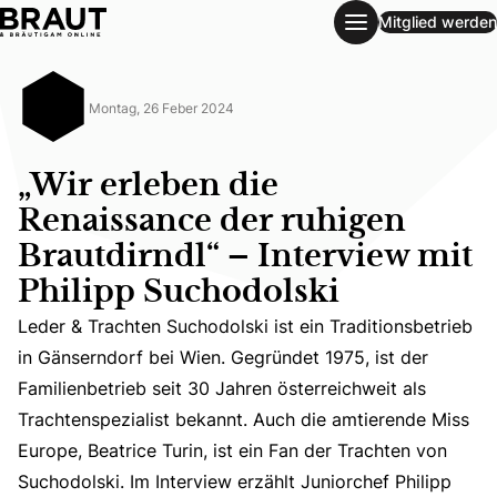
Mitglied werden
„Wir erleben die Renaissance der ruhigen Brautdirndl“ – Int
Montag, 26 Feber 2024
„Wir erleben die
Renaissance der ruhigen
Brautdirndl“ – Interview mit
Philipp Suchodolski
Leder & Trachten Suchodolski ist ein Traditionsbetrieb
in Gänserndorf bei Wien. Gegründet 1975, ist der
Familienbetrieb seit 30 Jahren österreichweit als
Leder & Trachten Suchodolski ist ein Traditionsbetrieb i
Trachtenspezialist bekannt. Auch die amtierende Miss
Europe, Beatrice Turin, ist ein Fan der Trachten von
Suchodolski. Im Interview erzählt Juniorchef Philipp