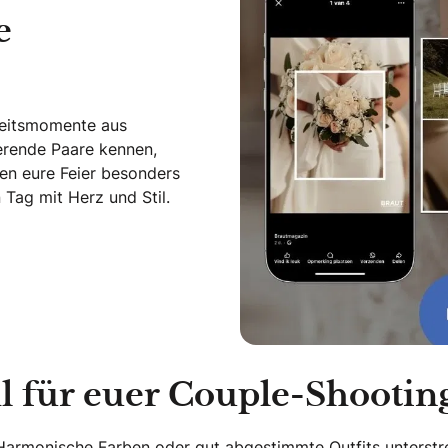
e
zeitsmomente aus
ierende Paare kennen,
en eure Feier besonders
Tag mit Herz und Stil.
l für euer Couple-Shootin
 Harmonische Farben oder gut abgestimmte Outfits unterstre