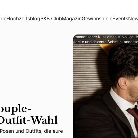
fit-Wahl
ide
Hochzeitsblog
B&B Club
Magazin
Gewinnspiele
Events
New
Romantischer Kuss eines stilvoll gekl
Jacke und dezente Schmuckaccessoir
Couple-
Outfit-Wahl
osen und Outfits, die eure Liebe perfekt in Szene setzen.
Posen und Outfits, die eure