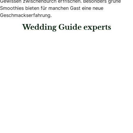
Gewissen zwischendurch erfrischen. Besonders grüne
Smoothies bieten für manchen Gast eine neue
Geschmackserfahrung.
Wedding Guide experts
: Himmelhoch Torten
Himmelhoch Torten
Konditoren & Patisserien