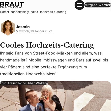
Mitglied werden
Cooles Hochzeits-Catering
Home
Hochzeitsblog
Cooles Hochzeits-Catering
Jasmin
Mittwoch, 19 Jänner 2022
Cooles Hochzeits-Catering
Ihr seid Fans von Street-Food-Märkten und allem, was
handmade ist? Mobile Imbisswagen und Bars auf zwei bis
Ihr seid Fans von Street-Food-Märkten und allem, was han
vier Rädern sind eine perfekte Ergänzung zum
traditionellen Hochzeits-Menü.
Foto: Atelier Torino Urban Wedding