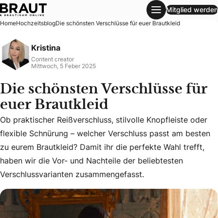
Mitglied werden
Die schönsten Verschlüsse für euer Brautkleid
Home
Hochzeitsblog
Die schönsten Verschlüsse für euer Brautkleid
Kristina
Content creator
Mittwoch, 5 Feber 2025
Die schönsten Verschlüsse für
euer Brautkleid
Ob praktischer Reißverschluss, stilvolle Knopfleiste oder
flexible Schnürung – welcher Verschluss passt am besten
Ob praktischer Reißverschluss, stilvolle Knopfleiste oder 
zu eurem Brautkleid? Damit ihr die perfekte Wahl trefft,
haben wir die Vor- und Nachteile der beliebtesten
Verschlussvarianten zusammengefasst.