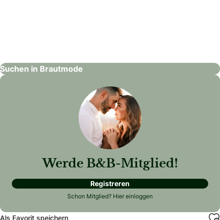
Queen's DREAM e.U
Brautmode
Suchen in Brautmode
Werde B&B-Mitglied!
Registreren
Schon Mitglied?
Hier einloggen
Als Favorit speichern